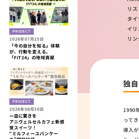
リス
タイ
イリ
PROJECT
リン
2026年07月15日
「今の自分を知る」体験
が、行動を変える。
「FiT24」の地域貢献
独自
PROJECT
2026年06月30日
199
一皿に驚きを
ってき
アニヴェルセルカフェ新感
覚スイーツ！
導入が
“ミルフィーユパンケー